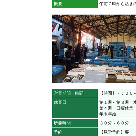
概要
午前７時から活き
営業期間・時間
【時間】７：００
休業日
第１週～第３週 
第４週 日曜休業
年末年始
所要時間
３０分～６０分
予約
【見学予約】要