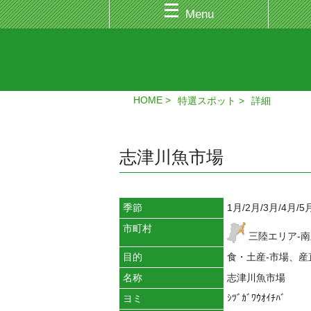
Menu
HOME
特選スポット
詳細
志津川魚市場
季節
1月/2月/3月/4月/5
市町村
三陸エリア-
目的
食・土産-市場、産
名称
志津川魚市場
ｼﾂﾞｶﾞﾜｳｵｲﾁﾊﾞ
ヨミ