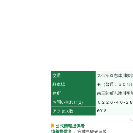
交通
気仙沼線志津川駅
駐車場
有（普通：５０台
住所
南三陸町志津川字
お問い合わせ(1)
０２２６‐４６‐２
6018
アクセス数
公式情報提供者
情報提供者：
宮城県観光連盟