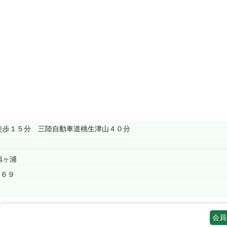
徒歩１５分 三陸自動車道桃生津山４０分
）
旭ヶ浦
８６９
会員