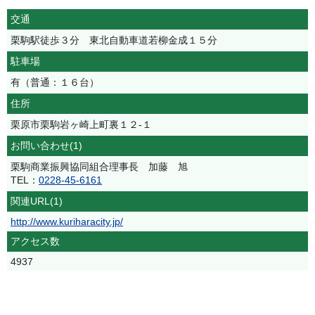
交通
栗駒駅徒歩３分 東北自動車道若柳金成１５分
駐車場
有（普通：１６台）
住所
栗原市栗駒岩ヶ崎上町裏１２‐１
お問い合わせ(1)
栗駒商業振興協同組合理事長 加藤 旭
TEL：
0228-45-6161
関連URL(1)
http://www.kuriharacity.jp/
アクセス数
4937