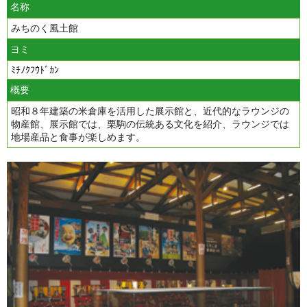
名称
みちのく風土館
ヨミ
ﾐﾁﾉｸﾌｳﾄﾞｶﾝ
概要
昭和８年建築の米倉庫を活用した展示館と、近代的なラウンジの
物産館、展示館では、栗駒の伝統ある文化を紹介、ラウンジでは
地場産品と食事が楽しめます。