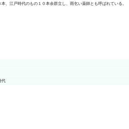
３本、江戸時代のもの１０本余群立し、雨乞い薬師とも呼ばれている。
時代