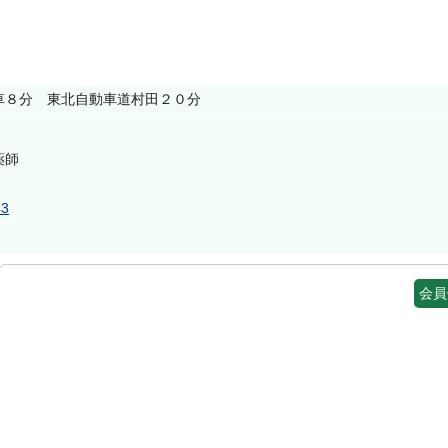
車８分 東北自動車道村田２０分
薬師
43
会員