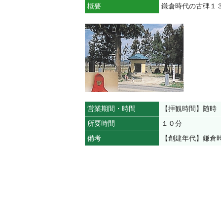
概要
鎌倉時代の古碑１
営業期間・時間
【拝観時間】随時
所要時間
１０分
備考
【創建年代】鎌倉