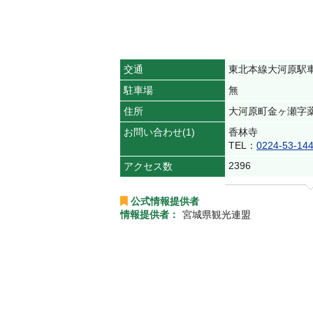
交通
東北本線大河原駅
駐車場
無
住所
大河原町金ヶ瀬字
お問い合わせ(1)
香林寺
TEL：
0224-53-14
2396
アクセス数
公式情報提供者
情報提供者：
宮城県観光連盟