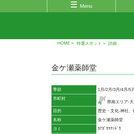
Menu
HOME
特選スポット
詳細
金ケ瀬薬師堂
季節
1月/2月/3月/4月/5
市町村
県南エリア-
目的
歴史・文化-神社、
名称
金ケ瀬薬師堂
ｶﾅｶﾞｾﾔｸｼﾄﾞｳ
ヨミ