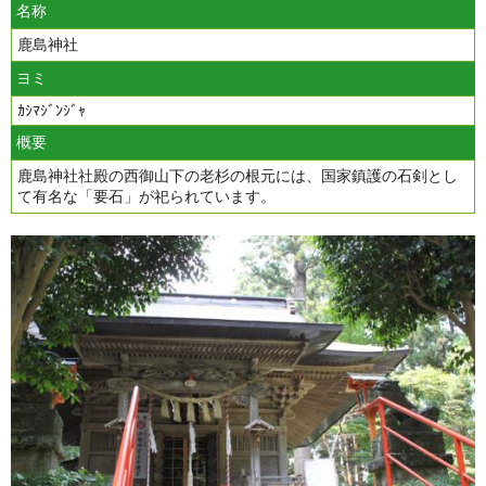
名称
鹿島神社
ヨミ
ｶｼﾏｼﾞﾝｼﾞｬ
概要
鹿島神社社殿の西御山下の老杉の根元には、国家鎮護の石剣とし
て有名な「要石」が祀られています。