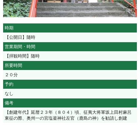
時期
【公開日】随時
営業期間・時間
【拝観時間】随時
所要時間
２０分
予約
なし
備考
【創建年代】延暦２３年（８０４）頃、征夷大将軍坂上田村麻呂
東征の際、奥州一の宮塩釜神社左官（鹿島の神）を勧請し創建