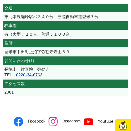
交通
東北本線瀬峰駅バス４０分 三陸自動車道登米７分
駐車場
有（大型：２０台、普通：１００台）
住所
登米市中田町上沼字弥勒寺寺山６３
お問い合わせ(1)
長徳山 歓喜院 弥勒寺
TEL：
0220-34-6763
アクセス数
2081