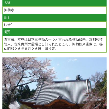
名称
弥勒寺
ヨミ
ﾐﾛｸｼﾞ
概要
真言宗、本尊は日本三弥勒の一つと言われる弥勒如来、京都智積
院末、古来奥州の霊場とし知られたところ。弥勒如来座像は、秘
仏昭和２６年８月２６日、県指定。