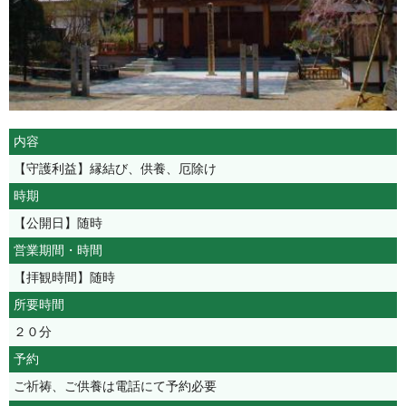
内容
【守護利益】縁結び、供養、厄除け
時期
【公開日】随時
営業期間・時間
【拝観時間】随時
所要時間
２０分
予約
ご祈祷、ご供養は電話にて予約必要