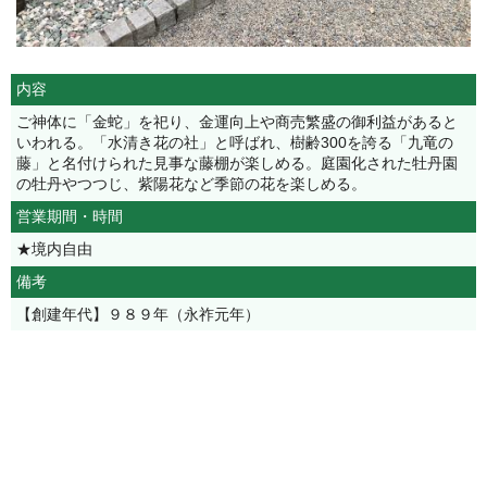
内容
ご神体に「金蛇」を祀り、金運向上や商売繁盛の御利益があると
いわれる。「水清き花の社」と呼ばれ、樹齢300を誇る「九竜の
藤」と名付けられた見事な藤棚が楽しめる。庭園化された牡丹園
の牡丹やつつじ、紫陽花など季節の花を楽しめる。
営業期間・時間
★境内自由
備考
【創建年代】９８９年（永祚元年）