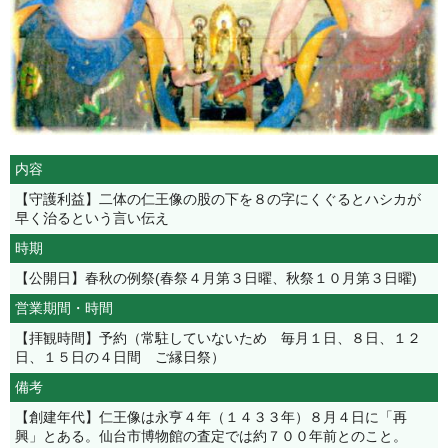
内容
【守護利益】二体の仁王像の股の下を８の字にくぐるとハシカが
早く治るという言い伝え
時期
【公開日】春秋の例祭(春祭４月第３日曜、秋祭１０月第３日曜)
営業期間・時間
【拝観時間】予約（常駐していないため 毎月１日、８日、１２
日、１５日の４日間 ご縁日祭）
備考
【創建年代】仁王像は永亨４年（１４３３年）８月４日に「再
興」とある。仙台市博物館の査定では約７００年前とのこと。