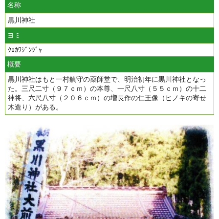
名称
黒川神社
ヨミ
ｸﾛｶﾜｼﾞﾝｼﾞｬ
概要
黒川神社はもと一村鎮守の薬師堂で、明治初年に黒川神社となっ
た。三尺二寸（９７ｃｍ）の本尊、一尺八寸（５５ｃｍ）の十二
神将、六尺八寸（２０６ｃｍ）の増長作の仁王像（ヒノキの寄せ
木造り）がある。