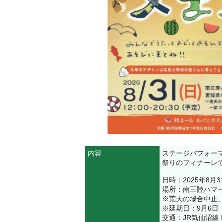
内容
ステージパフォー
祭りのフィナーレ
日時：2025年8月31
場所：南三陸ハマー
※荒天の場合中止
※延期日：9月6日（ 土
交通：JR気仙沼線