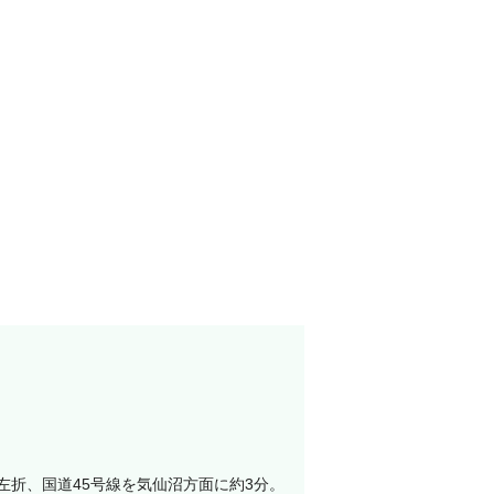
て左折、国道45号線を気仙沼方面に約3分。