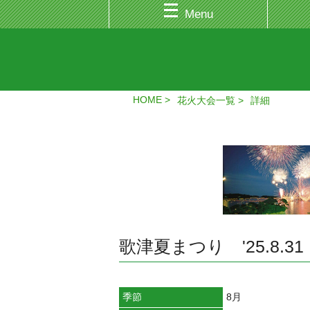
Menu
HOME
花火大会一覧
詳細
歌津夏まつり '25.8.3
季節
8月