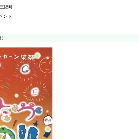
南三陸町
ベント
日）