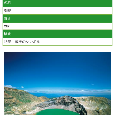
名称
御釜
ヨミ
ｵｶﾏ
概要
絶景！蔵王のシンボル