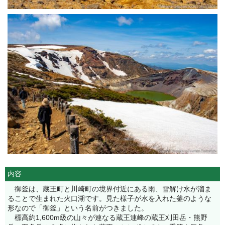
内容
御釜は、蔵王町と川崎町の境界付近にある雨、雪解け水が溜ま
ることで生まれた火口湖です。見た様子が水を入れた釜のような
形なので「御釜」という名前がつきました。
標高約1,600m級の山々が連なる蔵王連峰の蔵王刈田岳・熊野