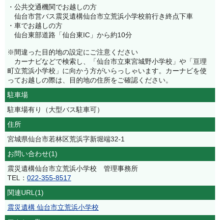
・公共交通機関でお越しの方
仙台市営バス震災遺構仙台市立荒浜小学校前行き終点下車
・車でお越しの方
仙台東部道路「仙台東IC」から約10分
※間違った目的地の設定にご注意ください
カーナビなどで検索し、「仙台市立東宮城野小学校」や「亘理
町立荒浜小学校」に向かう方がいらっしゃいます。カーナビを使
ってお越しの際は、目的地の住所をご確認ください。
駐車場
駐車場有り（大型バス駐車可）
住所
宮城県仙台市若林区荒浜字新堀端32-1
お問い合わせ(1)
震災遺構仙台市立荒浜小学校 管理事務所
TEL：
022-355-8517
関連URL(1)
震災遺構 仙台市立荒浜小学校