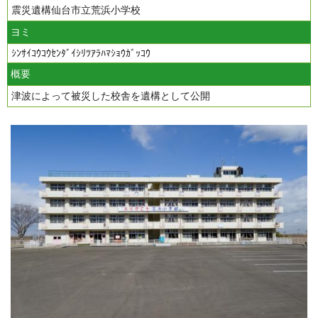
震災遺構仙台市立荒浜小学校
ヨミ
ｼﾝｻｲｺｳｺｳｾﾝﾀﾞｲｼﾘﾂｱﾗﾊﾏｼｮｳｶﾞｯｺｳ
概要
津波によって被災した校舎を遺構として公開