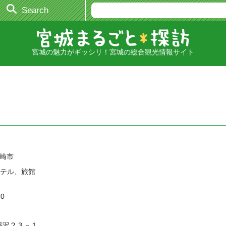
Search
宮城の魅力がギッシリ！宮城の総合観光情報サイト
大崎市
ホテル、旅館
20
築沢２３－１