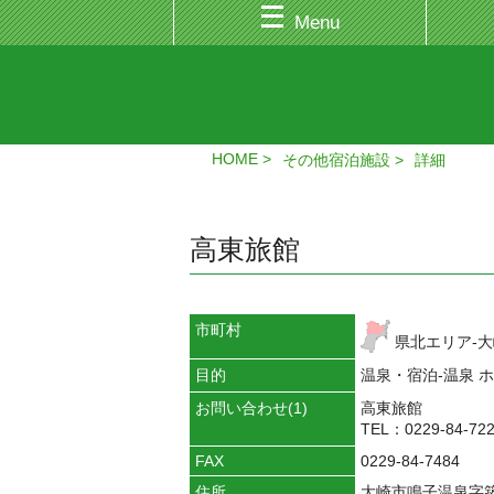
Menu
HOME
その他宿泊施設
詳細
高東旅館
市町村
県北エリア-
目的
温泉・宿泊-温泉 
お問い合わせ(1)
高東旅館
TEL：0229-84-72
FAX
0229-84-7484
住所
大崎市鳴子温泉字