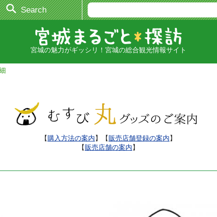
Search
宮城の魅力がギッシリ！宮城の総合観光情報サイト
細
【
購入方法の案内
】【
販売店舗登録の案内
】
【
販売店舗の案内
】