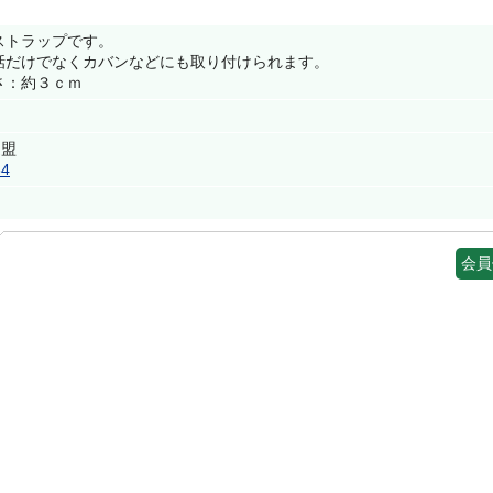
ストラップです。
話だけでなくカバンなどにも取り付けられます。
さ：約３ｃｍ
）
連盟
64
会員