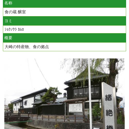
名称
食の蔵 醸室
ヨミ
ｼｮｸﾉｸﾗ ｶﾑﾛ
概要
大崎の特産物、食の拠点