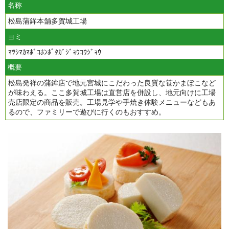
名称
松島蒲鉾本舗多賀城工場
ヨミ
ﾏﾂｼﾏｶﾏﾎﾞｺﾎﾝﾎﾟﾀｶﾞｼﾞｮｳｺｳｼﾞｮｳ
概要
松島発祥の蒲鉾店で地元宮城にこだわった良質な笹かまぼこなど
が味わえる。ここ多賀城工場は直営店を併設し、地元向けに工場
売店限定の商品を販売。工場見学や手焼き体験メニューなどもあ
るので、ファミリーで遊びに行くのもおすすめ。