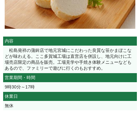
内容
松島発祥の蒲鉾店で地元宮城にこだわった良質な笹かまぼこな
どが味わえる。ここ多賀城工場は直営店を併設し、地元向けに工
場売店限定の商品を販売。工場見学や手焼き体験メニューなども
あるので、ファミリーで遊びに行くのもおすすめ。
営業期間・時間
9時30分～17時
休業日
無休