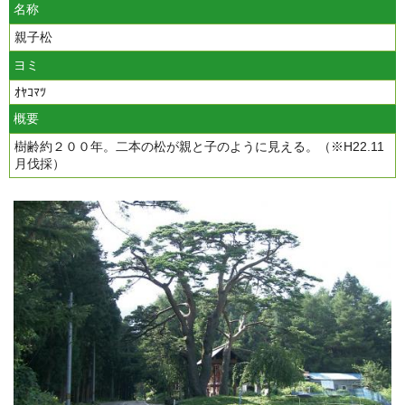
名称
親子松
ヨミ
ｵﾔｺﾏﾂ
概要
樹齢約２００年。二本の松が親と子のように見える。（※H22.11
月伐採）