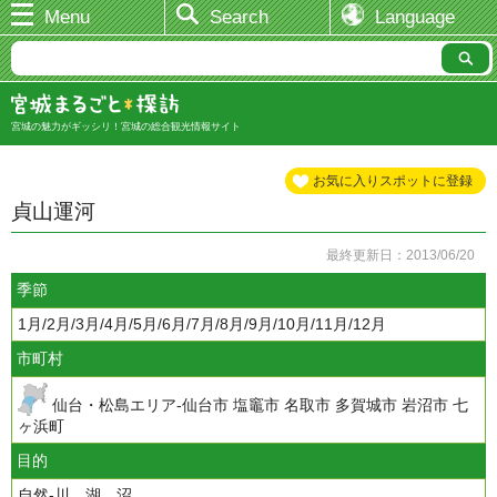
Menu
Search
Language
宮城の魅力がギッシリ！宮城の総合観光情報サイト
お気に入りスポットに登録
貞山運河
最終更新日：2013/06/20
季節
1月/2月/3月/4月/5月/6月/7月/8月/9月/10月/11月/12月
市町村
仙台・松島エリア-仙台市 塩竈市 名取市 多賀城市 岩沼市 七
ヶ浜町
目的
自然-川、湖、沼