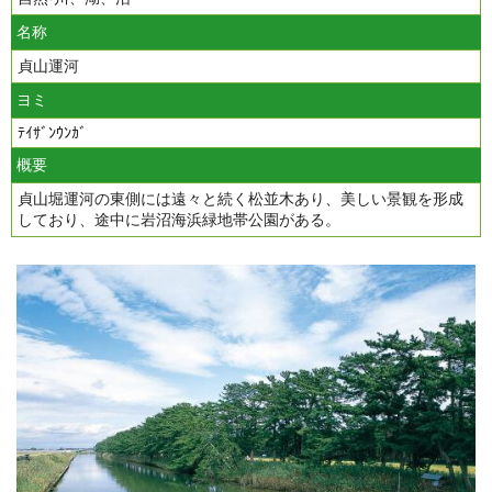
名称
貞山運河
ヨミ
ﾃｲｻﾞﾝｳﾝｶﾞ
概要
貞山堀運河の東側には遠々と続く松並木あり、美しい景観を形成
しており、途中に岩沼海浜緑地帯公園がある。