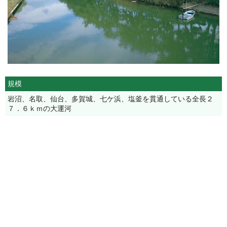
規模
岩沼、名取、仙台、多賀城、七ケ浜、塩釜を貫通している全長２
７．６ｋｍの大運河