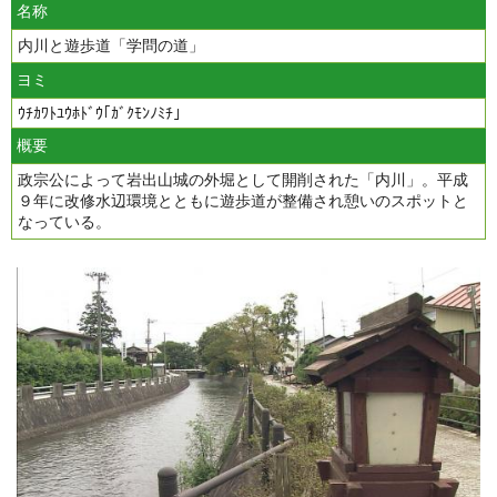
名称
内川と遊歩道「学問の道」
ヨミ
ｳﾁｶﾜﾄﾕｳﾎﾄﾞｳ｢ｶﾞｸﾓﾝﾉﾐﾁ｣
概要
政宗公によって岩出山城の外堀として開削された「内川」。平成
９年に改修水辺環境とともに遊歩道が整備され憩いのスポットと
なっている。