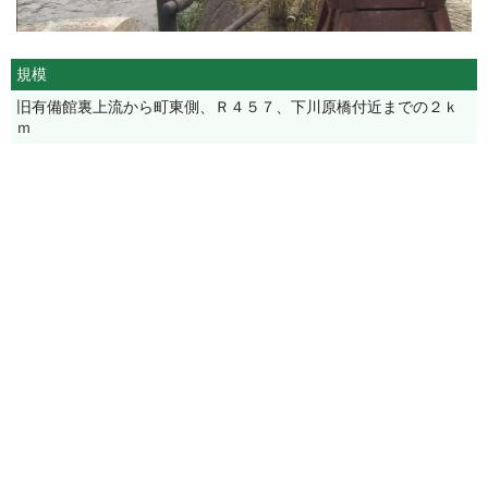
規模
旧有備館裏上流から町東側、Ｒ４５７、下川原橋付近までの２ｋ
ｍ