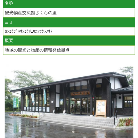
名称
観光物産交流館さくらの里
ヨミ
ｶﾝｺｳﾌﾞｯｻﾝｺｳﾘｭｳｶﾝｻｸﾗﾉｻﾄ
概要
地域の観光と物産の情報発信拠点