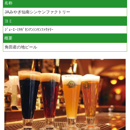
名称
JAみやぎ仙南シンケンファクトリー
ヨミ
ｼﾞｪｰｴｰﾐﾔｷﾞｾﾝﾅﾝｼﾝｹﾝﾌｧｸﾄﾘｰ
概要
角田産の地ビール