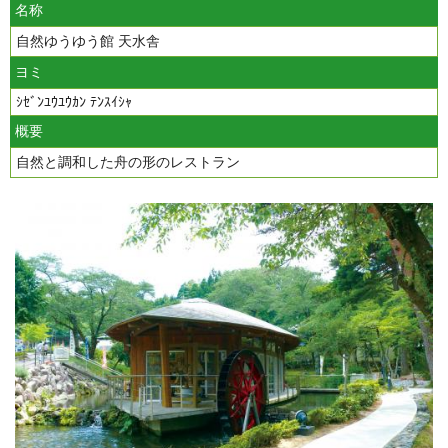
名称
自然ゆうゆう館 天水舎
ヨミ
ｼｾﾞﾝﾕｳﾕｳｶﾝ ﾃﾝｽｲｼｬ
概要
自然と調和した舟の形のレストラン