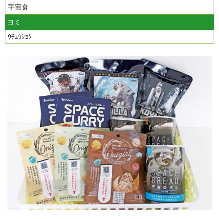
宇宙食
ヨミ
ｳﾁｭｳｼｮｸ