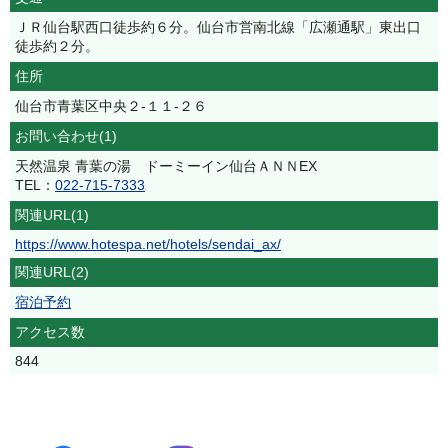
ＪＲ仙台駅西口徒歩約６分。仙台市営南北線「広瀬通駅」東出口
徒歩約２分。
住所
仙台市青葉区中央２‐１１‐２６
お問い合わせ(1)
天然温泉 青葉の湯 ドーミーイン仙台ＡＮＮEX
TEL：
022-715-7333
関連URL(1)
https://www.hotespa.net/hotels/sendai_ax/
関連URL(2)
宿泊予約
アクセス数
844