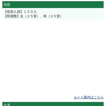
規模
【収容人員】１２０人
【部屋数】全（２５室）、和（２５室）
ルート案内はこちら
交通