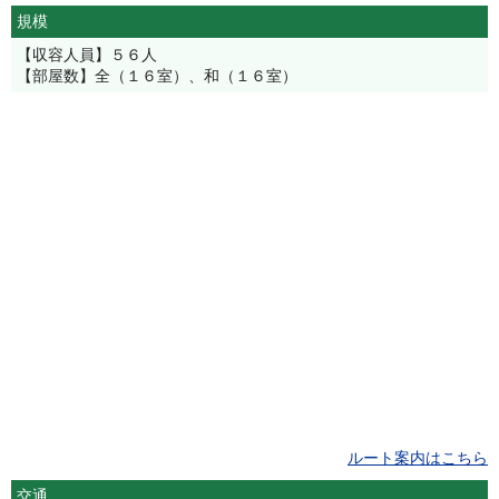
規模
【収容人員】５６人
【部屋数】全（１６室）、和（１６室）
ルート案内はこちら
交通