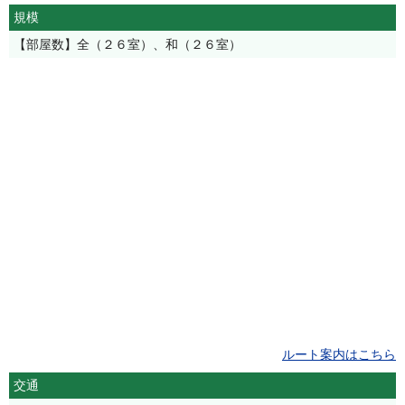
規模
【部屋数】全（２６室）、和（２６室）
ルート案内はこちら
交通