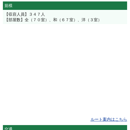
規模
【収容人員】３４７人
【部屋数】全（７０室）、和（６７室）、洋（３室）
ルート案内はこちら
交通