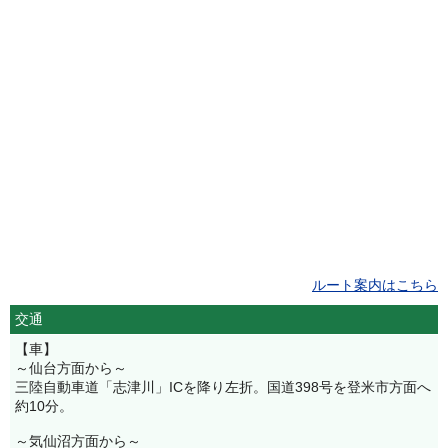
ルート案内はこちら
交通
【車】
～仙台方面から～
三陸自動車道「志津川」ICを降り左折。国道398号を登米市方面へ
約10分。
～気仙沼方面から～