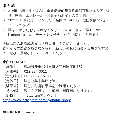
まとめ
村田町の蔵の町並みは、重要伝統的建造物群保存地区エリアであ
り、映画「エクレール・お菓子放浪記」のロケ地。
2021年10月にオープンした「余白YOHAKU」は逸品揃いのセレ
クトショップ。
蔵を生かしたおしゃれなイタリアンレストラン「蔵TORIA
Kitchen Yu」は、デートや女子会、ひとり時間にも最適！
今回は趣のある蔵のまち「村田町」をご紹介しました。
古くからの歴史を感じながらも、新しい発見に出会える場所ですの
で、ぜひ一度遊びにいってみてください！
余白YOHAKU
【場所】 宮城県柴田郡村田町大字村田字町187
【連絡先】 022-224-3011
【営業時間】11：00 ～ 16：00
【定休日】 無し（年末年始は除く）
【駐車場】 無し。町営駐車場をご利用ください。
【その他】 店主在店日は、土曜日・日曜日になります。
【SNS】 Instagramアカウント
https://www.instagram.com/_yohaku_shop/
蔵TORIA Kitchen Yu