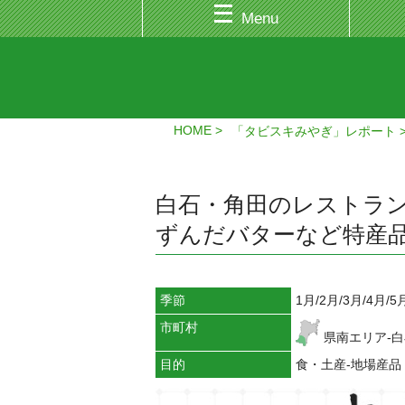
Menu
HOME
「タビスキみやぎ」レポート
白石・角田のレストラン
ずんだバターなど特産
季節
1月/2月/3月/4月/5
市町村
県南エリア-白
目的
食・土産-地場産品