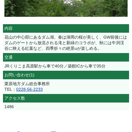
内容
花山の中心部にあるダム湖。春は湖周の桜が美しく、GW前後には
ダムのゲートから放流される滝と新緑のコラボが、秋には牛渕渓
谷に映える紅葉など、四季折々の絶景uが楽しめる。
交通
JRくりこま高原駅から車で40分／築館ICから車で35分
お問い合わせ(1)
栗原地方ダム総合事務所
TEL：
0228-56-2233
アクセス数
1486