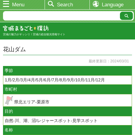
Menu
Search
Language
宮城の魅力がギッシリ！宮城の総合観光情報サイト
花山ダム
最終更新日：2024/03/31
季節
1月/2月/3月/4月/5月/6月/7月/8月/9月/10月/11月/12月
市町村
県北エリア-栗原市
目的
自然-川、湖、沼/レジャースポット-見学スポット
名称