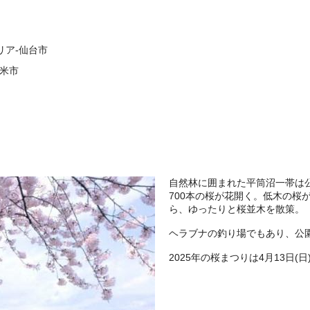
リア-仙台市
登米市
自然林に囲まれた平筒沼一帯は
700本の桜が花開く。低木の桜
ら、ゆったりと桜並木を散策。
ヘラブナの釣り場でもあり、公
2025年の桜まつりは4月13日(日