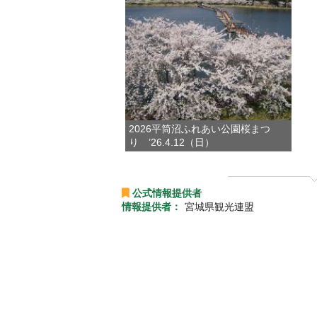
2026平筒沼ふれあい公園桜まつ
り ’26.4.12（日）
公式情報提供者
情報提供者：
宮城県観光連盟