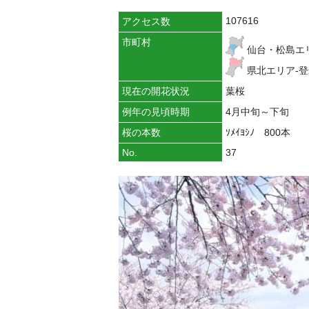
107616
アクセス数
市町村
仙台・松島エ
県北エリア-
現在の開花状況
葉桜
例年の見頃時期
4月中旬～下旬
桜の本数
ｿﾒｲﾖｼﾉ 800本
No.
37