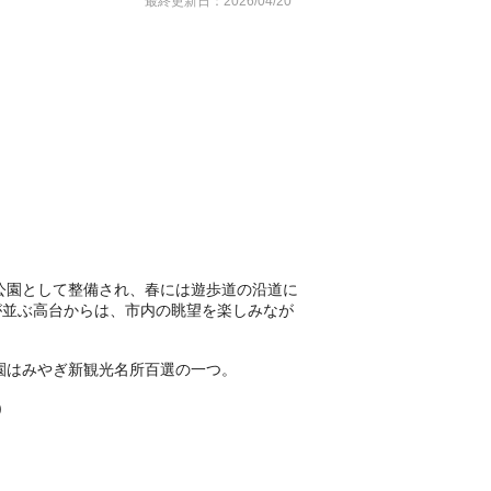
最終更新日：2026/04/20
公園として整備され、春には遊歩道の沿道に
が並ぶ高台からは、市内の眺望を楽しみなが
園はみやぎ新観光名所百選の一つ。
)