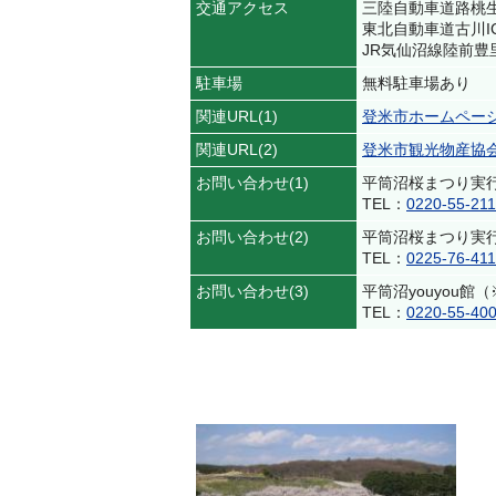
交通アクセス
三陸自動車道路桃生
東北自動車道古川I
JR気仙沼線陸前
駐車場
無料駐車場あり
関連URL(1)
登米市ホームペー
関連URL(2)
登米市観光物産協
お問い合わせ(1)
平筒沼桜まつり実
TEL：
0220-55-211
お問い合わせ(2)
平筒沼桜まつり実
TEL：
0225-76-411
お問い合わせ(3)
平筒沼youyou
TEL：
0220-55-40