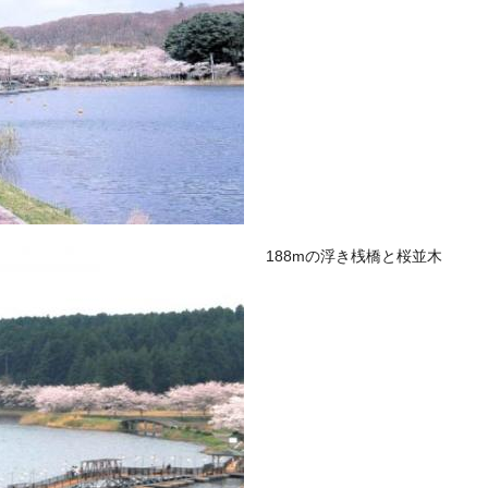
188mの浮き桟橋と桜並木