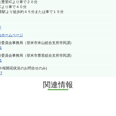
豊里ICより車で２０分
Cより車で４０分
豊里駅より徒歩約４５分または車で１５分
ジ
会ホームページ
行委員会事務局（登米市米山総合支所市民課)
1
行委員会事務局（登米市豊里総合支所市民課)
1
館（※桜開花状況のお問合せのみ)
07
関連情報