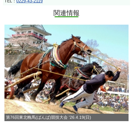
TEL：
0229-43-2119
関連情報
第76回東北輓馬(ばんば)競技大会 '26.4.19(日)