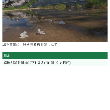
城を背景に、咲き誇る桜を楽しんで
住所
遠田郡涌谷町涌谷下町3-2 (涌谷町立史料館)