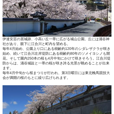
伊達安芸の居城跡、小高い丘一帯に広がる城山公園。丘には涌谷神
社があり、眼下に江合川と町内を望める。
毎年4月始め、公園上り口にある樹齢約120年のシダレザクラが咲き
始め、続いて江合川左岸堤防にある樹齢約80年のソメイヨシノも開
花。そして園内250本の桜も4月中旬にかけて咲きそろう。江合川堤
防からは、涌谷城趾と一帯の桜が咲き誇る光景が眺めることが出来
ます。
毎年4月中旬から桜まつりが行われ、第3日曜日には東北輓馬競技大
会が満開の桜のもとに繰り広げられます。