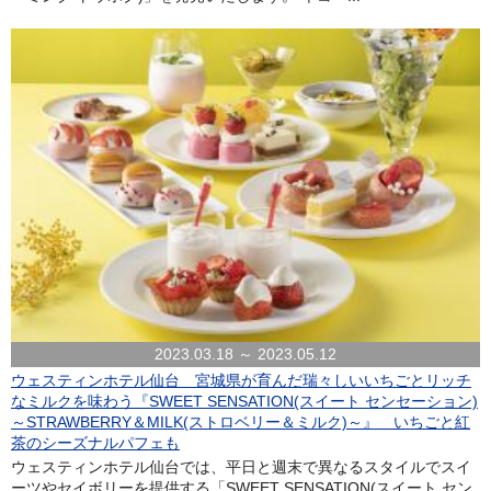
2023.03.18 ～ 2023.05.12
ウェスティンホテル仙台 宮城県が育んだ瑞々しいいちごとリッチ
なミルクを味わう『SWEET SENSATION(スイート センセーション)
～STRAWBERRY＆MILK(ストロベリー＆ミルク)～』 いちごと紅
茶のシーズナルパフェも
ウェスティンホテル仙台では、平日と週末で異なるスタイルでスイ
ーツやセイボリーを提供する「SWEET SENSATION(スイート セン