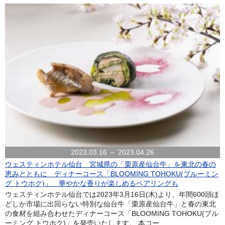
2023.03.16 ～ 2023.04.26
ウェスティンホテル仙台 宮城県の「栗原産仙台牛」を東北の春の
恵みとともに ディナーコース「BLOOMING TOHOKU(ブルーミン
グ トウホク)」 華やかな香りが楽しめるペアリングも
ウェスティンホテル仙台では2023年3月16日(木)より、年間600頭ほ
どしか市場に出回らない特別な仙台牛「栗原産仙台牛」と春の東北
の食材を組み合わせたディナーコース「BLOOMING TOHOKU(ブル
ーミング トウホク)」を発売いたします。 本コー...