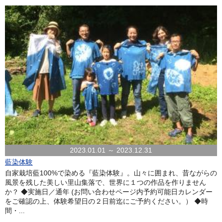
2023.01.01 ～ 2023.12.31
藍染体験
自家栽培藍100%で染める『藍染体験』。山々に囲まれ、昔ながらの
風景を残した美しい里山集落で、世界に１つの作品を作りません
か？ ◆実施日／通年 (お問い合わせページ内予約可能日カレンダー
をご確認の上、体験希望日の２日前迄にご予約ください。） ◆時
間・...