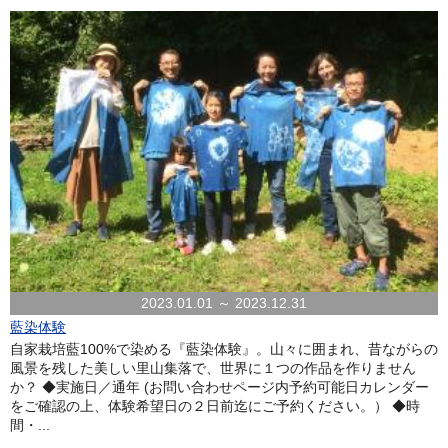
2023.01.01 ～ 2023.12.31
藍染体験
自家栽培藍100%で染める『藍染体験』。山々に囲まれ、昔ながらの
風景を残した美しい里山集落で、世界に１つの作品を作りません
か？ ◆実施日／通年 (お問い合わせページ内予約可能日カレンダー
をご確認の上、体験希望日の２日前迄にご予約ください。） ◆時
間・...