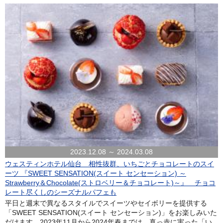
2023.12.08 ～ 2024.03.08
ウェスティンホテル仙台 相性抜群、いちごとチョコレートのスイ
ーツ 『SWEET SENSATION(スイート センセーション) ～
Strawberry＆Chocolate(ストロベリー＆チョコレート)～』 チョコ
レート尽くしのシーズナルパフェも
平日と週末で異なるスタイルでスイーツやセイボリーを提供する
「SWEET SENSATION(スイート センセーション)」をお楽しみいた
だけます。2023年11月から2024年春までは、真っ赤に実った「い