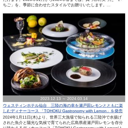
ちご」を、季節に合わせたスタイルでお贈りいたします。...
2023.12.13 ～ 2024.03.14
ウェスティンホテル仙台 三陸の海の幸を瀬戸田レモンとともに楽
しむディナーコース 「TOHOKU Gastronomy with Lemon」を発売
2024年1月11日(木)より、世界三大漁場で知られる三陸沖で水揚げ
された魚介と陽光な気候で育てられた広島県産瀬戸田レモンを存分
に味わえるディナーコース「TOHOKU Gastronomy with Lemon(ト