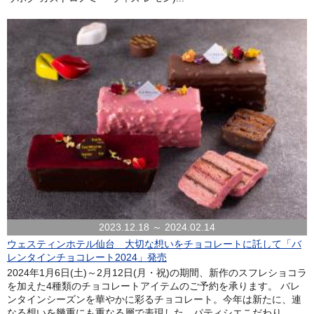
2023.12.18 ～ 2024.02.14
ウェスティンホテル仙台 大切な想いをチョコレートに託して「バ
レンタインチョコレート2024」発売
2024年1月6日(土)～2月12日(月・祝)の期間、新作のスフレショコラ
を加えた4種類のチョコレートアイテムのご予約を承ります。 バレ
ンタインシーズンを華やかに彩るチョコレート。今年は新たに、連
なる想いを幾重にも重なる層で表現した、パティシエこだわり...