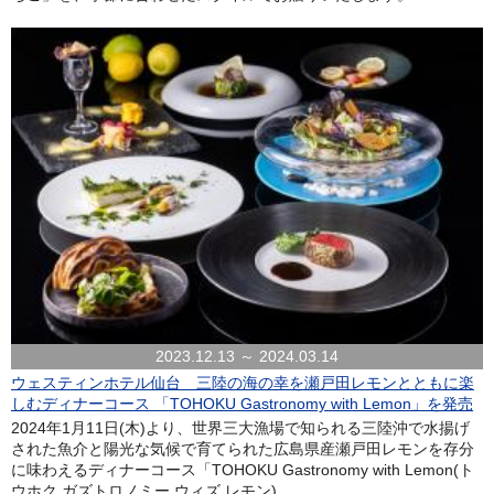
2023.12.13 ～ 2024.03.14
ウェスティンホテル仙台 三陸の海の幸を瀬戸田レモンとともに楽
しむディナーコース 「TOHOKU Gastronomy with Lemon」を発売
2024年1月11日(木)より、世界三大漁場で知られる三陸沖で水揚げ
された魚介と陽光な気候で育てられた広島県産瀬戸田レモンを存分
に味わえるディナーコース「TOHOKU Gastronomy with Lemon(ト
ウホク ガズトロノミー ウィズ レモン)...