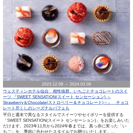
2023.12.08 ～ 2024.03.08
ウェスティンホテル仙台 相性抜群、いちごとチョコレートのスイ
ーツ 『SWEET SENSATION(スイート センセーション) ～
Strawberry＆Chocolate(ストロベリー＆チョコレート)～』 チョコ
レート尽くしのシーズナルパフェも
平日と週末で異なるスタイルでスイーツやセイボリーを提供する
「SWEET SENSATION(スイート センセーション)」をお楽しみいた
だけます。2023年11月から2024年春までは、真っ赤に実った「い
ちご」を、季節に合わせたスタイルでお贈りいたします。...