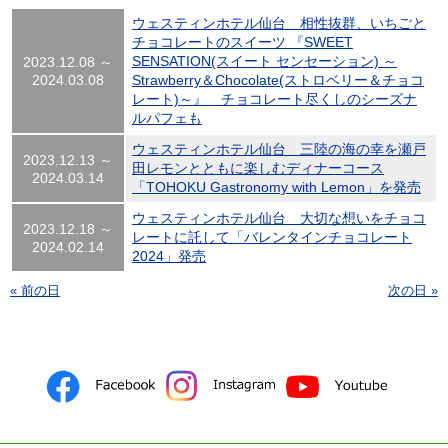
ウェスティンホテル仙台 相性抜群、いちごと
チョコレートのスイーツ 『SWEET
SENSATION(スイート センセーション) ～
2023.12.08 ～
2024.03.08
Strawberry＆Chocolate(ストロベリー＆チョコ
レート)～』 チョコレート尽くしのシーズナ
ルパフェも
ウェスティンホテル仙台 三陸の海の幸を瀬戸
2023.12.13 ～
田レモンとともに楽しむディナーコース
2024.03.14
「TOHOKU Gastronomy with Lemon」を発売
ウェスティンホテル仙台 大切な想いをチョコ
2023.12.18 ～
レートに託して「バレンタインチョコレート
2024.02.14
2024」発売
« 前の日
次の日 »