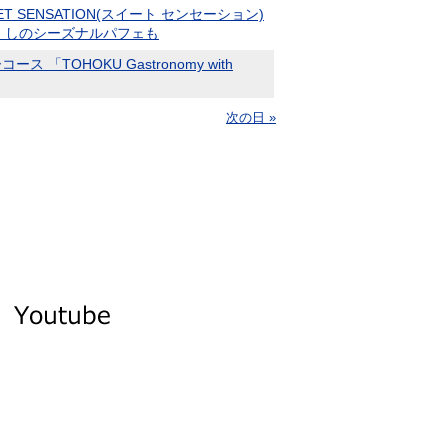
ENSATION(スイート センセーション)
ト尽くしのシーズナルパフェも
HOKU Gastronomy with
次の日 »