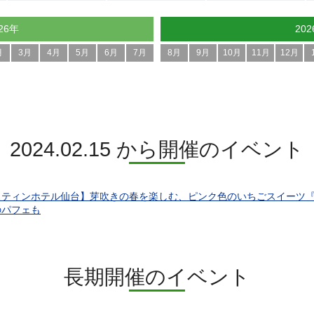
26年
20
月
3月
4月
5月
6月
7月
8月
9月
10月
11月
12月
2024.02.15 から開催のイベント
ティンホテル仙台】芽吹きの春を楽しむ、ピンク色のいちごスイーツ『Strawber
のパフェも
長期開催のイベント