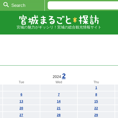
Search
宮城の魅力がギッシリ！宮城の総合観光情報サイト
2
2024.
Tue
Wed
Thu
1
6
7
8
13
14
15
20
21
22
27
28
29