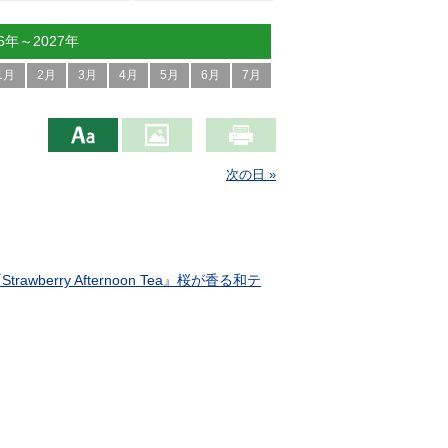
26年～2027年
1月
2月
3月
4月
5月
6月
7月
次の日 »
ry Afternoon Tea』桜が香る和テ