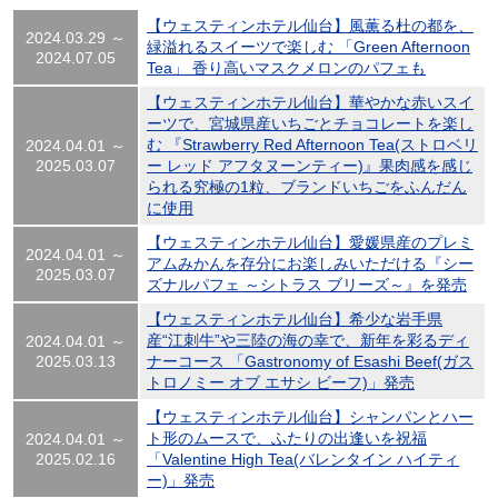
【ウェスティンホテル仙台】風薫る杜の都を、
2024.03.29 ～
緑溢れるスイーツで楽しむ 「Green Afternoon
2024.07.05
Tea」 香り高いマスクメロンのパフェも
【ウェスティンホテル仙台】華やかな赤いスイ
ーツで、宮城県産いちごとチョコレートを楽し
む 『Strawberry Red Afternoon Tea(ストロベリ
2024.04.01 ～
2025.03.07
ー レッド アフタヌーンティー)』果肉感を感じ
られる究極の1粒、ブランドいちごをふんだん
に使用
【ウェスティンホテル仙台】愛媛県産のプレミ
2024.04.01 ～
アムみかんを存分にお楽しみいただける『シー
2025.03.07
ズナルパフェ ～シトラス ブリーズ～』を発売
【ウェスティンホテル仙台】希少な岩手県
産“江刺牛”や三陸の海の幸で、新年を彩るディ
2024.04.01 ～
2025.03.13
ナーコース 「Gastronomy of Esashi Beef(ガス
トロノミー オブ エサシ ビーフ)」発売
【ウェスティンホテル仙台】シャンパンとハー
ト形のムースで、ふたりの出逢いを祝福
2024.04.01 ～
2025.02.16
「Valentine High Tea(バレンタイン ハイティ
ー)」発売