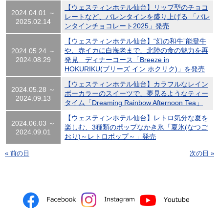
【ウェスティンホテル仙台】リップ型のチョコ
2024.04.01 ～
レートなど、バレンタインを盛り上げる 「バレ
2025.02.14
ンタインチョコレート2025」発売
【ウェスティンホテル仙台】“幻の和牛”能登牛
や、赤イカに白海老まで、北陸の食の魅力を再
2024.05.24 ～
2024.08.29
発見 ディナーコース「Breeze in
HOKURIKU(ブリーズ イン ホクリク)」を発売
【ウェスティンホテル仙台】カラフルなレイン
2024.05.28 ～
ボーカラーのスイーツで、夢見るようなティー
2024.09.13
タイム「Dreaming Rainbow Afternoon Tea」
【ウェスティンホテル仙台】レトロ気分な夏を
2024.06.03 ～
楽しむ、3種類のポップなかき氷「夏氷(なつご
2024.09.01
おり)～レトロポップ～」発売
« 前の日
次の日 »