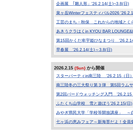
企画展 ｢雛人形」'26.2.14(土)~3.8(日)
泉ヶ岳Winterフェスティバル2026 '26.2.1
工芸のまち・秋保 これからの地域とくらしの工
あきうクラはくin KYOU BAR LOUNGE&INN
第15回かくだ牟宇姫ひなまつり '26.2.14
早春展 '26.2.14(土)～3.8(日)
2026.2.15
から開催
(Sun)
スターパーティin南三陸 ’26.2.15（日
南三陸冬の三大祭り第３弾 第5回ラムサー
第2回バードウォッチング入門 ’26.2.
ふたくち山学校 雪と遊ぼう’26.2.15(日)
みやぎ県民大学「学校等開放講座」 ～白銀の
七ヶ浜の恵みフェア～新海苔だよ！全員集合！ 