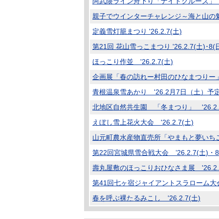
阿武隈ライン舟下り「ナイトクルーズ」 '26.2
親子でウインターチャレンジ～海と山の魅力発
定義雪灯籠まつり '26.2.7(土)
第21回 花山雪っこまつり '26.2.7(土)･8
ほっこり作並 '26.2.7(土)
企画展「春の訪れー村田のひなまつりー」 '26.
青根温泉雪あかり '26.2月7日（土）予
北地区自然共生園 「冬まつり」 '26.2
えぼし雪上花火大会 '26.2.7(土)
山元町農水産物直売所「やまもと夢いちごの郷」
第22回宮城県雪合戦大会 ’26.2.7(土)・8
壽丸屋敷のほっこりおひなさま展 '26.2.7
第41回七ヶ宿ジャイアントスラローム大会 '2
春を呼ぶ裸たるみこし '26.2.7(土)