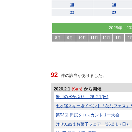
15
16
22
23
2025年～20
8月
9月
10月
11月
12月
1月
2
92
件の該当がありました。
2026.2.1
から開催
(Sun)
米川の水かぶり '26.2.1(日)
七ヶ宿スキー場イベント「ななフェス」＆し
第53回 田尻クロスカントリー大会
けせんぬまお菓子フェア ’26.2.1（日）