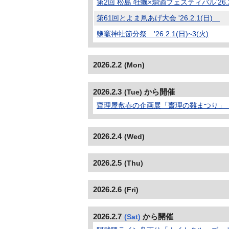
第2回 松島 牡蠣×燗酒フェスティバル'26.2.1
第61回とよま凧あげ大会 '26.2.1(日)
鹽竈神社節分祭 '26.2.1(日)~3(火)
2026.2.2
(Mon)
2026.2.3
から開催
(Tue)
齋理屋敷春の企画展「齋理の雛まつり」 '26.2
2026.2.4
(Wed)
2026.2.5
(Thu)
2026.2.6
(Fri)
2026.2.7
から開催
(Sat)