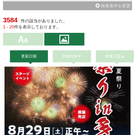
検索条件を変更
3584
件の該当がありました。
1 - 20
件を表示しております。
更新日順
開催日順▼
開催日順▲