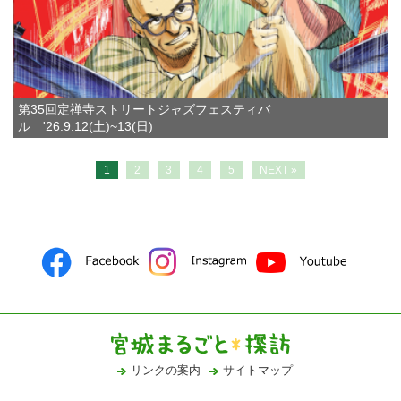
第35回定禅寺ストリートジャズフェスティバ
ル '26.9.12(土)~13(日)
1
2
3
4
5
NEXT »
リンクの案内
サイトマップ