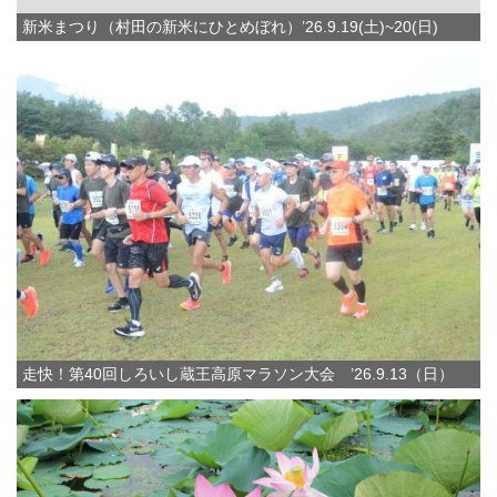
新米まつり（村田の新米にひとめぼれ）’26.9.19(土)~20(日)
走快！第40回しろいし蔵王高原マラソン大会 ’26.9.13（日）