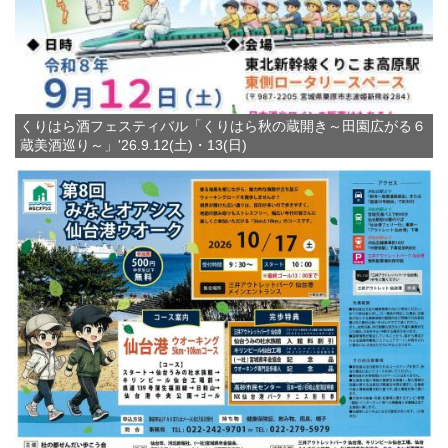
くりはら酒フェスティバル「くりはら秋の蔵開き～田園広がる６
蔵美酒巡り～」'26.9.12(土)・13(日)