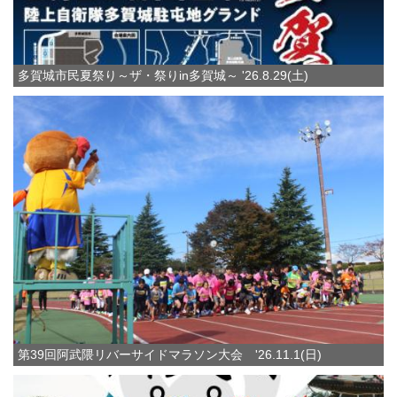
多賀城市民夏祭り～ザ・祭りin多賀城～ '26.8.29(土)
第39回阿武隈リバーサイドマラソン大会 '26.11.1(日)