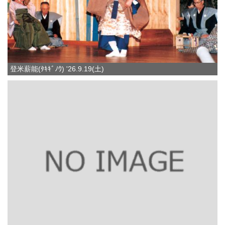
登米薪能(ﾀｷｷﾞﾉｳ) '26.9.19(土)