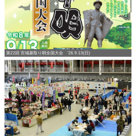
第22回 宮城菱取り唄全国大会 '26.9.13(日)