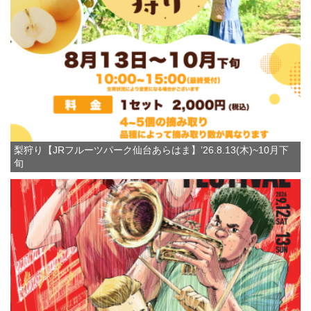
梨狩り【JRフルーツパーク仙台あらはま】’26.8.13(木)~10月下
旬