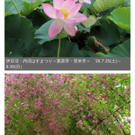
伊豆沼・内沼はすまつり＜栗原市・登米市＞ ’26.7.25(土)～
8.30(日）