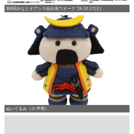
第8回みなとオアシス仙台港ウオーク '26.10.17(土)
ぬいぐるみ（小 甲冑）