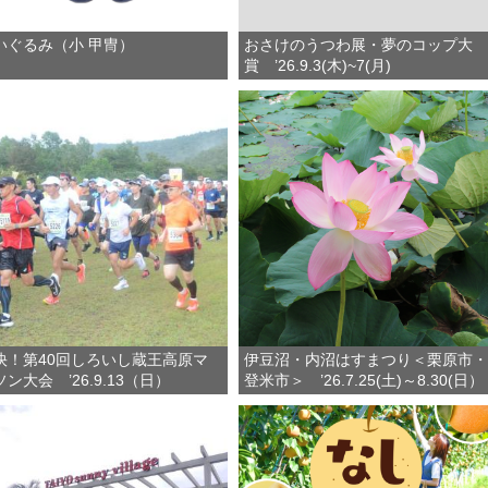
いぐるみ（小 甲冑）
おさけのうつわ展・夢のコップ大
賞 ’26.9.3(木)~7(月)
快！第40回しろいし蔵王高原マ
伊豆沼・内沼はすまつり＜栗原市・
ン大会 ’26.9.13（日）
登米市＞ ’26.7.25(土)～8.30(日）