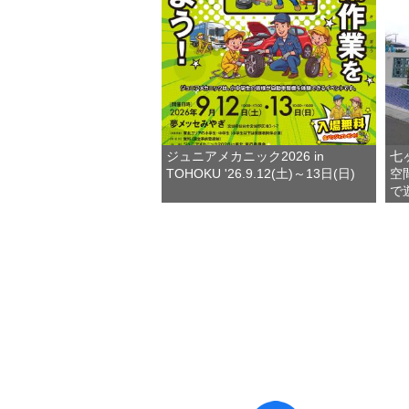
ジュニアメカニック2026 in
七
TOHOKU '26.9.12(土)～13日(日)
空
で