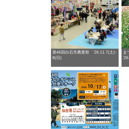
第46回白石市農業祭 '26.11.7(土)･
ま
8(日)
’2