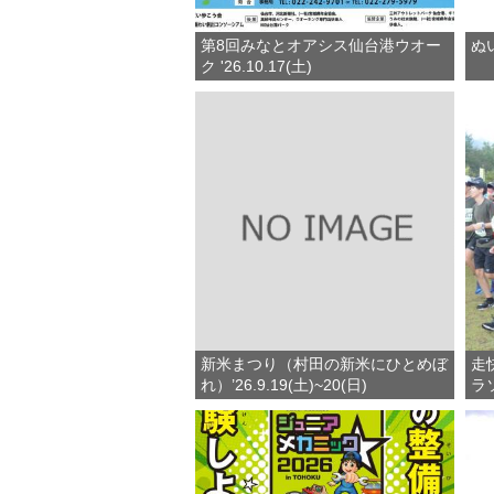
第8回みなとオアシス仙台港ウオー
ぬ
ク '26.10.17(土)
新米まつり（村田の新米にひとめぼ
走
れ）’26.9.19(土)~20(日)
ラソ