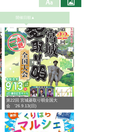
開催日順▲
第22回 宮城菱取り唄全国大
会 '26.9.13(日)