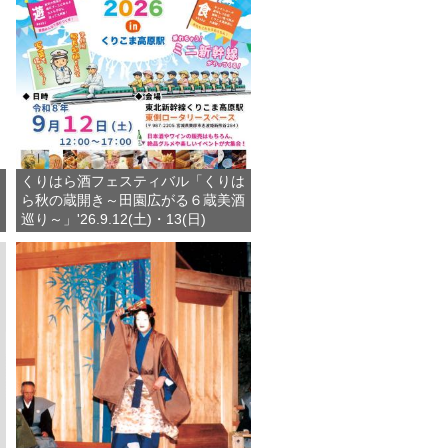
くりはら酒フェスティバル「くりは
ら秋の蔵開き～田園広がる６蔵美酒
巡り～」'26.9.12(土)・13(日)