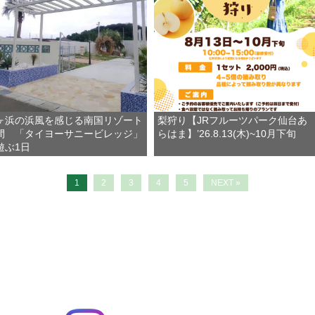
ヶ浜の浜風を感じる南国リゾート
梨狩り【JRフルーツパーク仙台あ
間 「タイヨーサニービレッジ」
らはま】’26.8.13(木)~10月下旬
遊ぶ1日
1
2
3
4
5
NEXT »