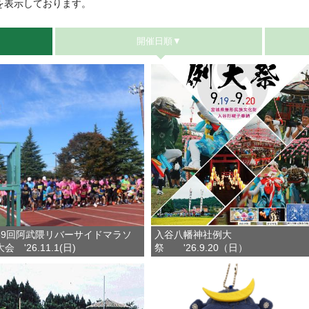
を表示しております。
開催日順▼
39回阿武隈リバーサイドマラソ
入谷八幡神社例大
会 '26.11.1(日)
祭 '26.9.20（日）