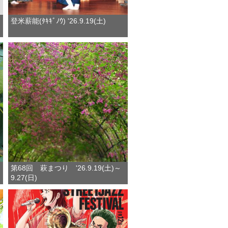
登米薪能(ﾀｷｷﾞﾉｳ) '26.9.19(土)
第68回 萩まつり '26.9.19(土)～
9.27(日)