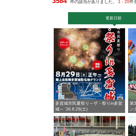
3584
件の該当がありました。
1 - 20
件
更新日順
多賀城市民夏祭り～ザ・祭りin多賀
第
城～ '26.8.29(土)
ン大