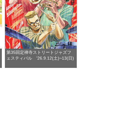
第35回定禅寺ストリートジャズフ
ェスティバル '26.9.12(土)~13(日)