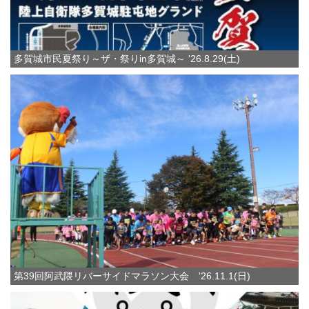
多賀城市民夏祭り～ザ・祭りin多賀城～ '26.8.29(土)
第39回阿武隈リバーサイドマラソン大会 '26.11.1(日)