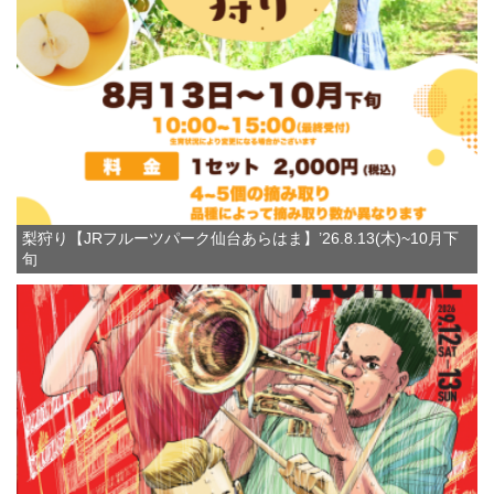
梨狩り【JRフルーツパーク仙台あらはま】’26.8.13(木)~10月下
旬