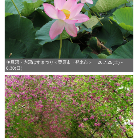
伊豆沼・内沼はすまつり＜栗原市・登米市＞ ’26.7.25(土)～
8.30(日）