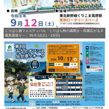
くりはら酒フェスティバル「くりはら秋の蔵開き～田園広がる６
蔵美酒巡り～」'26.9.12(土)・13(日)