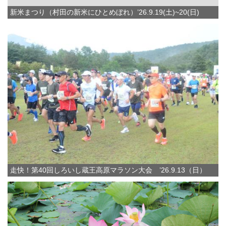
新米まつり（村田の新米にひとめぼれ）’26.9.19(土)~20(日)
走快！第40回しろいし蔵王高原マラソン大会 ’26.9.13（日）