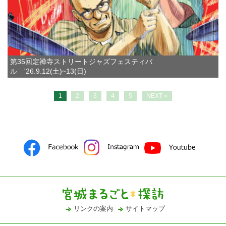
第35回定禅寺ストリートジャズフェスティバ
ル '26.9.12(土)~13(日)
1
2
3
4
5
NEXT »
リンクの案内
サイトマップ