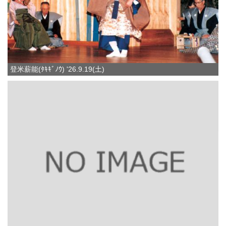
登米薪能(ﾀｷｷﾞﾉｳ) '26.9.19(土)