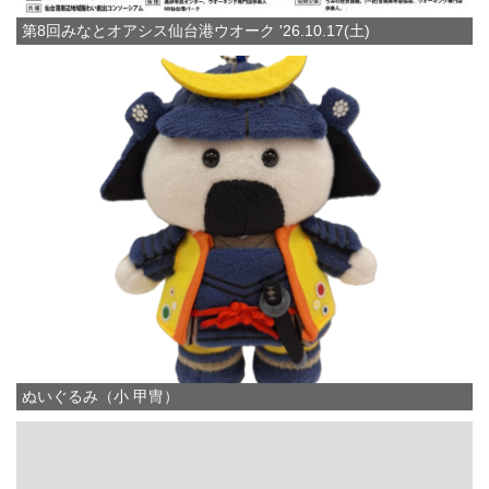
第8回みなとオアシス仙台港ウオーク '26.10.17(土)
ぬいぐるみ（小 甲冑）