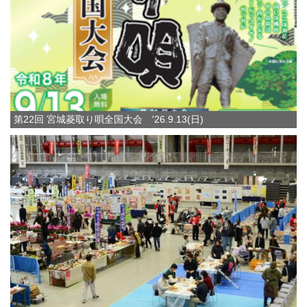
第22回 宮城菱取り唄全国大会 '26.9.13(日)