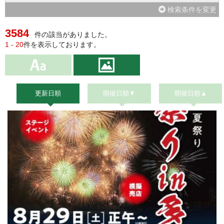
検索条件を変更
3584
件の該当がありました。
1 - 20
件を表示しております。
更新日順
開催日順▼
開催日順▲