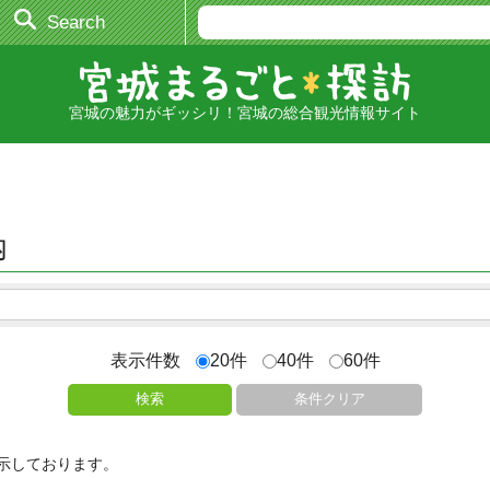
Search
宮城の魅力がギッシリ！宮城の総合観光情報サイト
内
表示件数
20件
40件
60件
検索
条件クリア
示しております。