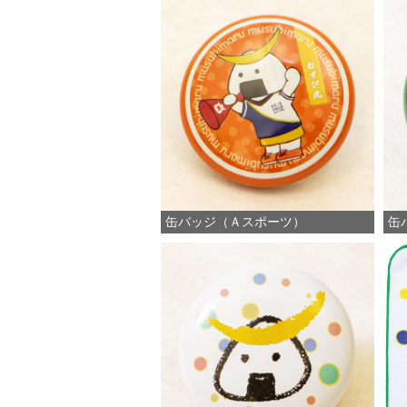
缶バッジ（Ａスポーツ）
缶