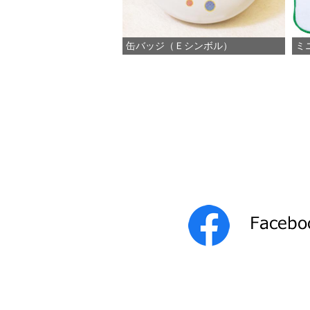
缶バッジ（Ｅシンボル）
ミ