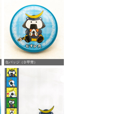
缶バッジ（Ｄ甲冑）