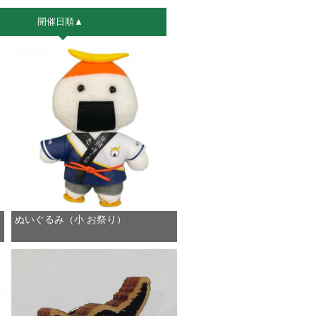
開催日順▲
ぬいぐるみ（小 お祭り）