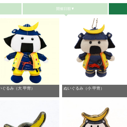
開催日順▼
いぐるみ（大 甲冑）
ぬいぐるみ（小 甲冑）