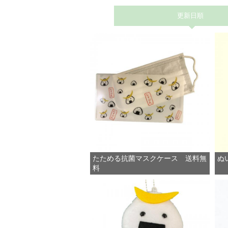
更新日順
たためる抗菌マスクケース 送料無
ぬ
料