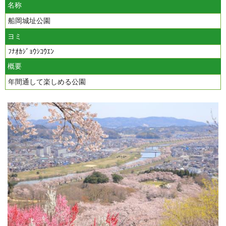
名称
船岡城址公園
ヨミ
ﾌﾅｵｶｼﾞｮｳｼｺｳｴﾝ
概要
年間通して楽しめる公園