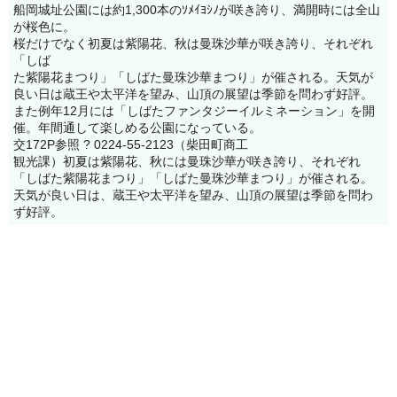
船岡城址公園には約1,300本のｿﾒｲﾖｼﾉが咲き誇り、満開時には全山
が桜色に。
桜だけでなく初夏は紫陽花、秋は曼珠沙華が咲き誇り、それぞれ
「しば
た紫陽花まつり」「しばた曼珠沙華まつり」が催される。天気が
良い日は蔵王や太平洋を望み、山頂の展望は季節を問わず好評。
また例年12月には「しばたファンタジーイルミネーション」を開
催。年間通して楽しめる公園になっている。
交172P参照 ? 0224-55-2123（柴田町商工
観光課）初夏は紫陽花、秋には曼珠沙華が咲き誇り、それぞれ
「しばた紫陽花まつり」「しばた曼珠沙華まつり」が催される。
天気が良い日は、蔵王や太平洋を望み、山頂の展望は季節を問わ
ず好評。