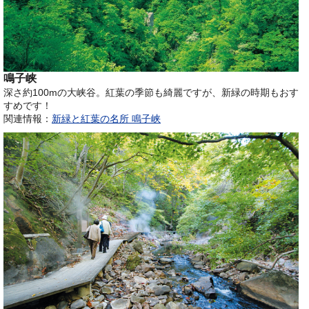
鳴子峡
深さ約100mの大峡谷。紅葉の季節も綺麗ですが、新緑の時期もおす
すめです！
関連情報：
新緑と紅葉の名所 鳴子峡