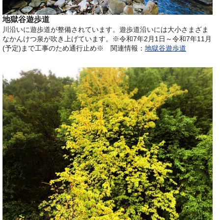
地獄谷遊歩道
川沿いに遊歩道が整備されています。遊歩道沿いには大小さまざま
なかんけつ泉が吹き上げています。※令和7年2月1日～令和7年11月
(予定)まで工事のため通行止め※
関連情報：
地獄谷遊歩道