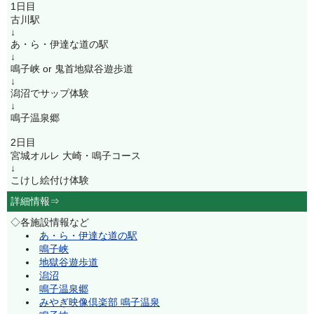
1日目
古川駅
↓
あ・ら・伊達な道の駅
↓
鳴子峡 or 鬼首地獄谷遊歩道
↓
潟沼でサップ体験
↓
鳴子温泉郷
2日目
宮城オルレ 大崎・鳴子コース
↓
こけし絵付け体験
詳細情報⇒
◇各施設情報など
あ・ら・伊達な道の駅
鳴子峡
地獄谷遊歩道
潟沼
鳴子温泉郷
みやぎ映像倶楽部 鳴子温泉