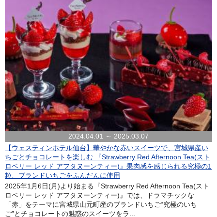
2024.04.01 ～ 2025.03.07
【ウェスティンホテル仙台】華やかな赤いスイーツで、宮城県産い
ちごとチョコレートを楽しむ 『Strawberry Red Afternoon Tea(スト
ロベリー レッド アフタヌーンティー)』果肉感を感じられる究極の1
粒、ブランドいちごをふんだんに使用
2025年1月6日(月)より始まる『Strawberry Red Afternoon Tea(スト
ロベリー レッド アフタヌーンティー)』では、ドラマチックな
「赤」をテーマに宮城県山元町産のブランドいちご“究極のいち
ご”とチョコレートの魅惑のスイーツをラ...