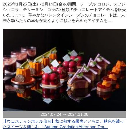
2025年1月25日(土)～2月14日(金)の期間、レーブル コロレ、スフレ
ショコラ、テリーヌショコラの3種類のチョコレートアイテムを販売
いたします。 華やかなバレンタインシーズンのチョコレートは、未
来永劫ふたりの幸せが続くように願いを込めたアイテムを...
2024.07.24 ～ 2024.11.08
【ウェスティンホテル仙台】秋に熟する果実とともに、秋色を纏っ
たスイーツを楽しむ 「Autumn Gradation Afternoon Tea」