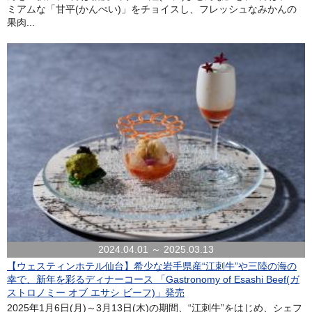
ミアムな「甘平(かんぺい)」をチョイスし、フレッシュなみかんの
果肉...
2024.04.01 ～ 2025.03.13
【ウェスティンホテル仙台】希少な岩手県産“江刺牛”や三陸の海の
幸で、新年を彩るディナーコース 「Gastronomy of Esashi Beef(ガ
ストロノミー オブ エサシ ビーフ)」発売
2025年1月6日(月)～3月13日(木)の期間、“江刺牛”をはじめ、シェフ