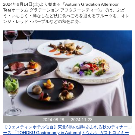
2024年9月14日(土)より始まる『Autumn Gradation Afternoon
Tea(オータム グラデーション アフタヌーンティー)』では、ぶど
う・いちじく・洋なしなど秋に食べごろを迎えるフルーツを、オレ
ンジ・レッド・パープルなどの秋色に身...
2024.08.28 ～ 2024.11.28
【ウェスティンホテル仙台】東北6県の滋味あふれる秋のディナーコ
ース 「TOHOKU Gastronomy in Autumn(トウホク ガストロノミー