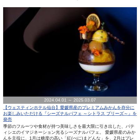
2024.04.01 ～ 2025.03.07
【ウェスティンホテル仙台】愛媛県産のプレミアムみかんを存分に
お楽しみいただける『シーズナルパフェ ～シトラス ブリーズ～』を
発売
季節のフルーツや食材が持つ美味しさを最大限に引き出した、パテ
ィシエのイマジネーション光るシーズナルパフェ。 愛媛県産のみか
んを主役に、1月は糖度の高い「紅(べに)まどんな」を、2月はプレ