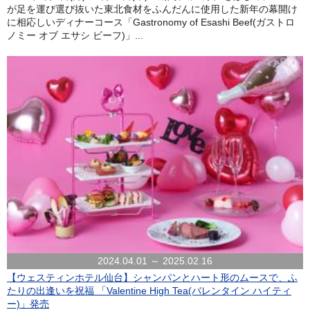
が足を運び選び抜いた東北食材をふんだんに使用した新年の幕開け
に相応しいディナーコース「Gastronomy of Esashi Beef(ガストロ
ノミー オブ エサシ ビーフ)」...
2024.04.01 ～ 2025.02.16
【ウェスティンホテル仙台】シャンパンとハート形のムースで、ふ
たりの出逢いを祝福 「Valentine High Tea(バレンタイン ハイティ
ー)」発売