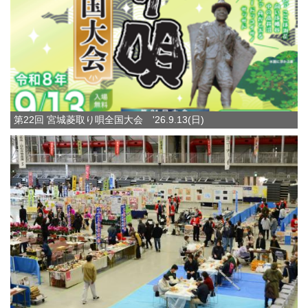
第22回 宮城菱取り唄全国大会 '26.9.13(日)