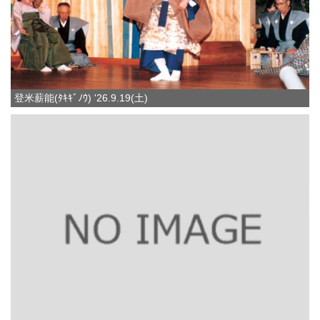
登米薪能(ﾀｷｷﾞﾉｳ) '26.9.19(土)