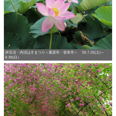
伊豆沼・内沼はすまつり＜栗原市・登米市＞ ’26.7.25(土)～
8.30(日）