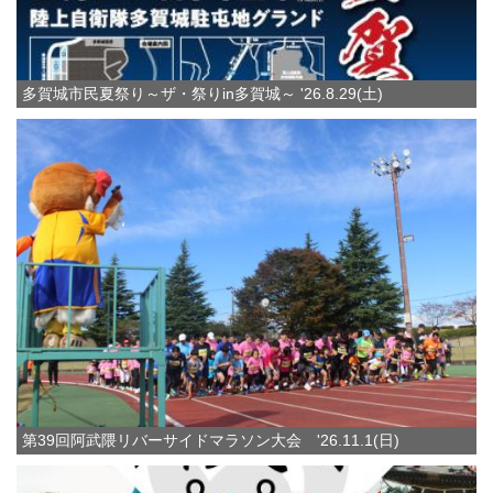
多賀城市民夏祭り～ザ・祭りin多賀城～ '26.8.29(土)
第39回阿武隈リバーサイドマラソン大会 '26.11.1(日)