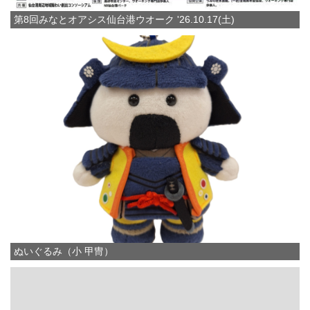
第8回みなとオアシス仙台港ウオーク '26.10.17(土)
ぬいぐるみ（小 甲冑）