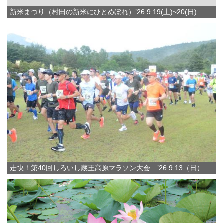
新米まつり（村田の新米にひとめぼれ）’26.9.19(土)~20(日)
走快！第40回しろいし蔵王高原マラソン大会 ’26.9.13（日）