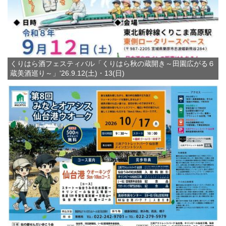
くりはら酒フェスティバル「くりはら秋の蔵開き～田園広がる６
蔵美酒巡り～」'26.9.12(土)・13(日)