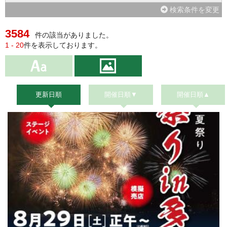
検索条件を変更
3584
件の該当がありました。
1 - 20
件を表示しております。
更新日順
開催日順▼
開催日順▲