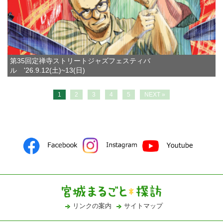
第35回定禅寺ストリートジャズフェスティバ
ル '26.9.12(土)~13(日)
1
2
3
4
5
NEXT »
リンクの案内
サイトマップ