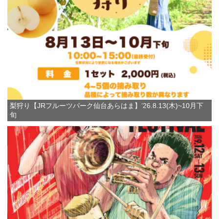
梨狩り【JRフルーツパーク仙台あらはま】’26.8.13(木)~10月下
旬