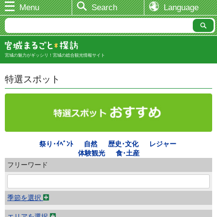
Menu
Search
Language
宮城の魅力がギッシリ！宮城の総合観光情報サイト
特選スポット
祭り･ｲﾍﾞﾝﾄ
自然
歴史･文化
レジャー
体験観光
食･土産
フリーワード
季節を選択
エリアを選択