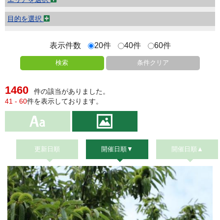
目的を選択
表示件数
20件
40件
60件
検索
条件クリア
1460
件の該当がありました。
41 - 60
件を表示しております。
更新日順
開催日順▼
開催日順▲