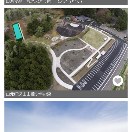
田所食品「観光ぶどう園」（ぶどう狩り）
山元町深山山麓少年の森