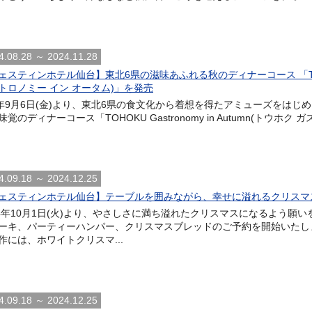
4.08.28 ～ 2024.11.28
ェスティンホテル仙台】東北6県の滋味あふれる秋のディナーコース 「TOHOKU G
トロノミー イン オータム)」を発売
4年9月6日(金)より、東北6県の食文化から着想を得たアミューズをは
味覚のディナーコース「TOHOKU Gastronomy in Autumn(トウホ
4.09.18 ～ 2024.12.25
ェスティンホテル仙台】テーブルを囲みながら、幸せに溢れるクリスマス
24年10月1日(火)より、やさしさに満ち溢れたクリスマスになるよう願
ーキ、パーティーハンパー、クリスマスブレッドのご予約を開始いたし
作には、ホワイトクリスマ...
4.09.18 ～ 2024.12.25