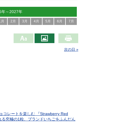
26年～2027年
1月
2月
3月
4月
5月
6月
7月
次の日 »
を楽しむ 『Strawberry Red
感じられる究極の1粒、ブランドいちごをふんだん