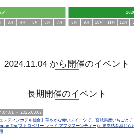
26年
20
月
3月
4月
5月
6月
7月
8月
9月
10月
11月
12月
2024.11.04 から開催のイベント
長期開催のイベント
4.04.01 ～ 2025.03.07
ェスティンホテル仙台】華やかな赤いスイーツで、宮城県産いちごとチョコレート
ternoon Tea(ストロベリー レッド アフタヌーンティー)』果肉感を
用