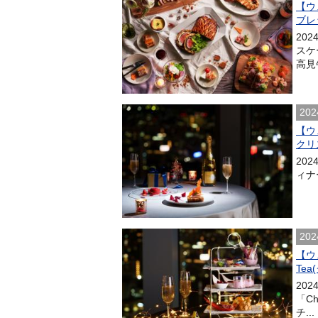
【ウ
ブレ
20
スケ
高見
202
【ウ
クリ
20
ィナ
202
【ウ
Te
20
「C
チ...