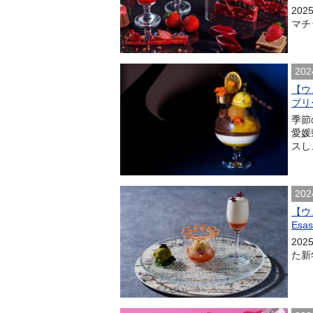
202
マチ
202
【ウ
ブリ
季節
愛媛
スし
202
【ウ
Esa
20
た新年