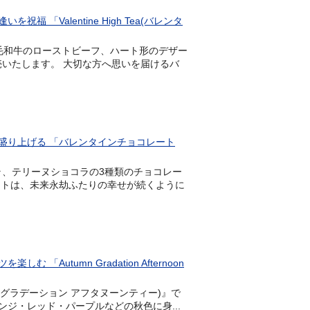
Valentine High Tea(バレンタ
や黒毛和牛のローストビーフ、ハート形のデザー
」を発売いたします。 大切な方へ思いを届けるバ
盛り上げる 「バレンタインチョコレート
ョコラ、テリーヌショコラの3種類のチョコレー
ートは、未来永劫ふたりの幸せが続くように
tumn Gradation Afternoon
a(オータム グラデーション アフタヌーンティー)』で
ジ・レッド・パープルなどの秋色に身...