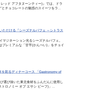
ストロベリー レッド アフタヌーンティー)』では、ドラ
とチョコレートの魅惑のスイーツをラ...
いただける『シーズナルパフェ ～シトラス
イマジネーション光るシーズナルパフェ。
はプレミアムな「甘平(かんぺい)」をチョイ
ディナーコース 「Gastronomy of
足を運び選び抜いた東北食材をふんだんに使用し
ガストロノミー オブ エサシ ビーフ)」...