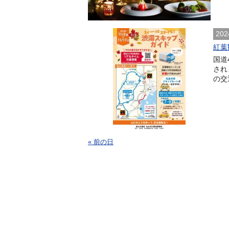
202
紅葉
国道
され
の交
« 前の日