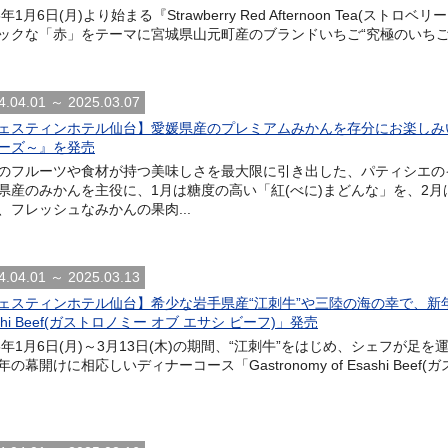
5年1月6日(月)より始まる『Strawberry Red Afternoon Tea(
ックな「赤」をテーマに宮城県山元町産のブランドいちご“究極のいちご”
4.04.01 ～ 2025.03.07
ェスティンホテル仙台】愛媛県産のプレミアムみかんを存分にお楽しみ
ーズ～』を発売
のフルーツや食材が持つ美味しさを最大限に引き出した、パティシエの
県産のみかんを主役に、1月は糖度の高い「紅(べに)まどんな」を、2月
、フレッシュなみかんの果肉...
4.04.01 ～ 2025.03.13
ェスティンホテル仙台】希少な岩手県産“江刺牛”や三陸の海の幸で、新年を彩る
shi Beef(ガストロノミー オブ エサシ ビーフ)」発売
25年1月6日(月)～3月13日(木)の期間、“江刺牛”をはじめ、シェフが
の幕開けに相応しいディナーコース「Gastronomy of Esashi Beef(