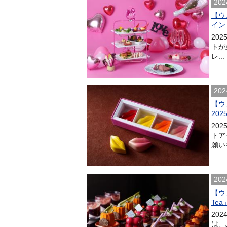
202
【ウ
イン
20
トが
レ...
202
【ウ
20
20
トア
願い
202
【ウ
Tea
202
は、