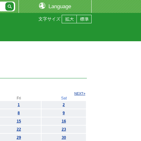
Language
文字サイズ
NEXT»
Fri
Sat
1
2
8
9
15
16
22
23
29
30