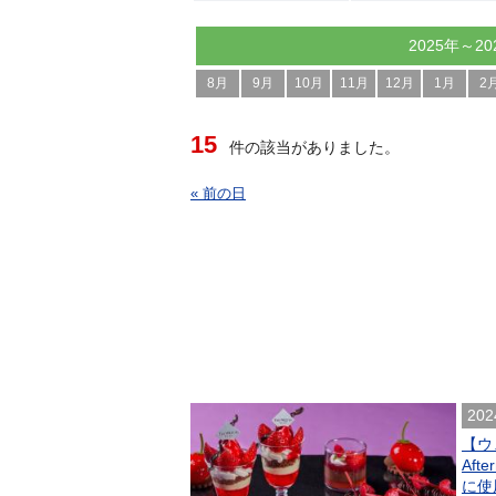
2025年～20
8月
9月
10月
11月
12月
1月
2
15
件の該当がありました。
« 前の日
202
【ウ
Af
に使