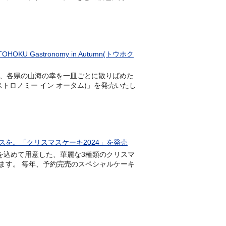
astronomy in Autumn(トウホク
じめ、各県の山海の幸を一皿ごとに散りばめた
ク ガストロノミー イン オータム)」を発売いたし
を。「クリスマスケーキ2024」を発売
いを込めて用意した、華麗な3種類のクリスマ
ます。 毎年、予約完売のスペシャルケーキ