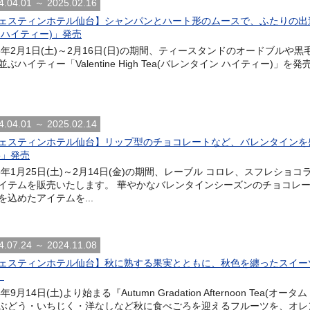
4.04.01 ～ 2025.02.16
ェスティンホテル仙台】シャンパンとハート形のムースで、ふたりの出逢いを祝福 「
 ハイティー)」発売
25年2月1日(土)～2月16日(日)の期間、ティースタンドのオードブル
並ぶハイティー「Valentine High Tea(バレンタイン ハイティー)
4.04.01 ～ 2025.02.14
ェスティンホテル仙台】リップ型のチョコレートなど、バレンタインを
25」発売
25年1月25日(土)～2月14日(金)の期間、レーブル コロレ、スフレシ
イテムを販売いたします。 華やかなバレンタインシーズンのチョコレ
を込めたアイテムを...
4.07.24 ～ 2024.11.08
ェスティンホテル仙台】秋に熟する果実とともに、秋色を纏ったスイーツを楽しむ 「Au
」
4年9月14日(土)より始まる『Autumn Gradation Afternoon Te
ぶどう・いちじく・洋なしなど秋に食べごろを迎えるフルーツを、オレン