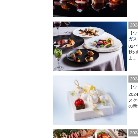
202
【ウ
ガス
02
秋の
ま...
202
【ウ
20
スケ
の新
202