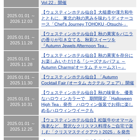
Vol.22」開催
【ウェスティンホテル仙台】大槌鹿や漢方和牛
2025.01.01 ～
とともに、東北の秋の恵みを味わうディナーコ
2026.12.03
ース「Chef's Journey TOHOKU -Otsuchi-」
【ウェスティンホテル仙台】秋の果実をバニラ
2025.01.01 ～
の香りが引き立てる、秋彩スイーツを
2025.11.28
『Autumn Jewels Afternoon Tea』
【ウェスティンホテル仙台】秋の果実を存分に
2025.01.01 ～
お楽しみいただける『シーズナルパフェ ～
2025.11.28
Autumn Charms(オータム チャームス)～』
【ウェスティンホテル仙台】「Autumn
2025.01.01 ～
2025.11.30
Cocktail Fair (オータム カクテル フェア)」開催
【ウェスティンホテル仙台】秋の味覚を、優美
なハロウィンカラーで 期間限定「Halloween
2025.01.01 ～
2025.10.31
High Tea」発売 ハロウィン仮装でお得に楽し
めるハロウィンウイークも
【ウェスティンホテル仙台】松阪牛やオマール
2025.01.01 ～
海老など、贅沢なクリスマス料理をご自宅で楽
2025.12.25
しむ「クリスマステイクアウト2025」を発売