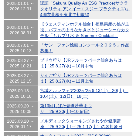
認証「Sakura Quality An ESG Practice(サクラ
2025.01.01 ～
2026.12.31
クオリティ アン イーエスジー プラクティス)」
4御衣黄桜を東北で初取得
【ウェスティンホテル仙台】福島県産の桃が主
2025.01.01 ～
役、パフェのようなかき氷とジューシーなカク
2026.08.31
テル「ももプリ氷 ＆ Summer Cocktail」
「サン・ファン絵画コンクール２０２５」作品
2025.07.01 ～
2025.10.13
募集！
ブドウ狩り【JRフルーツパーク仙台あらは
2025.08.27 ～
2025.10.21
ま】'25.8.27(水)～10月中旬
りんご狩り【JRフルーツパーク仙台あらは
2025.08.27 ～
2025.12.15
ま】’25.8.27(水)～12月上旬
宮城オルレフェア2025 '25.9.13(土)、20(土)、
2025.09.13 ～
2025.10.18
10.4(土)、12(日)、18(土)
第13回しばた曼珠沙華まつ
2025.09.20 ～
2025.10.05
り ’25.9.20(土)~10.5(日)
ノルディックウォーキングさわやか健康講
2025.09.20 ～
2026.01.17
座 '25.9.20(土)～'25.1.17(土）の各対象日