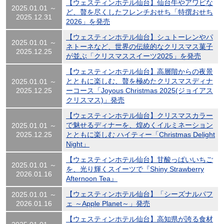
【ウェスティンホテル仙台】仙台牛やアワビな
2025.01.01 ～
ど、贅を尽くしたフレンチおせち「特撰おせち
2025.12.31
2026」を発売
【ウェスティンホテル仙台】シュトーレンやパ
2025.01.01 ～
ネトーネなど、世界の伝統的なクリスマス菓子
2025.12.25
が並ぶ「クリスマススイーツ2025」を発売
【ウェスティンホテル仙台】高層階からの夜景
とともに楽しむ、贅を極めたクリスマスディナ
2025.01.01 ～
2025.12.25
ーコース「Joyous Christmas 2025(ジョイアス
クリスマス)」発売
【ウェスティンホテル仙台】クリスマスカラー
で魅せるディナーを、煌めくイルミネーション
2025.01.01 ～
2025.12.25
とともに楽しむ ハイティー「Christmas Delight
Night」
【ウェスティンホテル仙台】甘酸っぱいいちご
2025.01.01 ～
を、光り輝くスイーツで『Shiny Strawberry
2026.01.16
Afternoon Tea』
【ウェスティンホテル仙台】「シーズナルパフ
2025.01.01 ～
2026.01.16
ェ ～Apple Planet～」発売
【ウェスティンホテル仙台】高知県が誇る食材