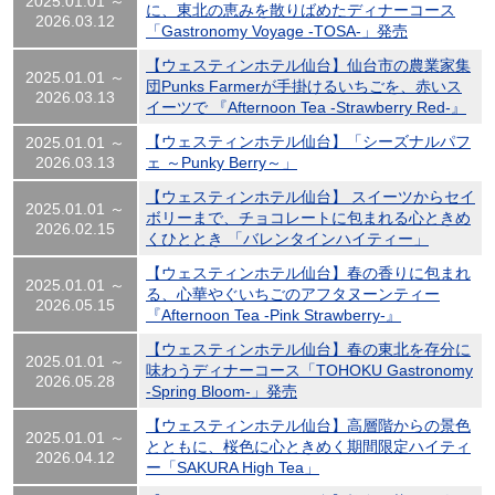
2025.01.01 ～
に、東北の恵みを散りばめたディナーコース
2026.03.12
「Gastronomy Voyage -TOSA-」発売
【ウェスティンホテル仙台】仙台市の農業家集
2025.01.01 ～
団Punks Farmerが手掛けるいちごを、赤いス
2026.03.13
イーツで 『Afternoon Tea -Strawberry Red-』
【ウェスティンホテル仙台】「シーズナルパフ
2025.01.01 ～
2026.03.13
ェ ～Punky Berry～」
【ウェスティンホテル仙台】 スイーツからセイ
2025.01.01 ～
ボリーまで、チョコレートに包まれる心ときめ
2026.02.15
くひととき 「バレンタインハイティー」
【ウェスティンホテル仙台】春の香りに包まれ
2025.01.01 ～
る、心華やぐいちごのアフタヌーンティー
2026.05.15
『Afternoon Tea -Pink Strawberry-』
【ウェスティンホテル仙台】春の東北を存分に
2025.01.01 ～
味わうディナーコース「TOHOKU Gastronomy
2026.05.28
-Spring Bloom-」発売
【ウェスティンホテル仙台】高層階からの景色
2025.01.01 ～
とともに、桜色に心ときめく期間限定ハイティ
2026.04.12
ー「SAKURA High Tea」