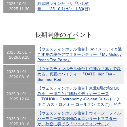
阿武隈ライン舟下り「いも煮
2025.10.01 ～
2025.11.30
舟」 ’25.10.1(水)~11.30(日)
長期開催のイベント
【ウェスティンホテル仙台】 マイメロディと過
2025.01.01 ～
ごす夏の桃色アフタヌーンティー 「My Melody
2026.09.25
Peach Tea Party」
【ウェスティンホテル仙台】伊達な「赤」で決
2025.01.01 ～
める、真夏のハイティー「DATE High Tea -
2026.08.16
Summer Red-」
【ウェスティンホテル仙台】東北6県の秋の恵
みを、一皿ごとに味わうディナーコース
2025.01.01 ～
2025.12.04
「TOHOKU Gastronomy -Golden Dusk- (トウ
ホク ガストロノミー ゴールデン ダスク)」発売
【ウェスティンホテル仙台】ウィーン・フィル
ハーモニー管弦楽団の元コンサートマスター
2025.01.01 ～
2025.10.18
が、秋空に奏でる「ウェスティンサロン