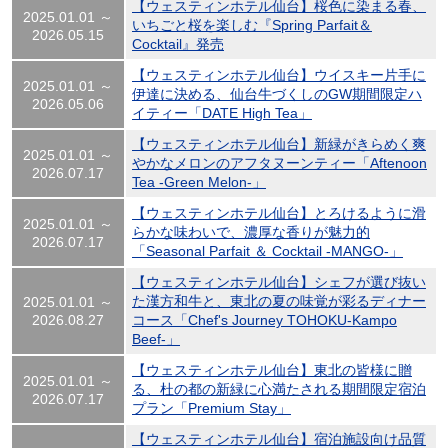
【ウェスティンホテル仙台】桜色に染まる春、
2025.01.01 ～
いちごと桜を楽しむ『Spring Parfait＆
2026.05.15
Cocktail』発売
【ウェスティンホテル仙台】ウイスキー片手に
2025.01.01 ～
伊達に決める、仙台牛づくしのGW期間限定ハ
2026.05.06
イティー「DATE High Tea」
【ウェスティンホテル仙台】新緑がきらめく爽
2025.01.01 ～
やかなメロンのアフタヌーンティー「Aftenoon
2026.07.17
Tea -Green Melon-」
【ウェスティンホテル仙台】とろけるように滑
2025.01.01 ～
らかな味わいで、濃厚な香りが魅力的
2026.07.17
「Seasonal Parfait ＆ Cocktail -MANGO-」
【ウェスティンホテル仙台】シェフが選び抜い
た漢方和牛と、東北の夏の味覚が彩るディナー
2025.01.01 ～
2026.08.27
コース「Chef's Journey TOHOKU-Kampo
Beef-」
【ウェスティンホテル仙台】東北の皆様に贈
2025.01.01 ～
る、杜の都の新緑に心満たされる期間限定宿泊
2026.07.17
プラン「Premium Stay」
【ウェスティンホテル仙台】宿泊施設向け品質